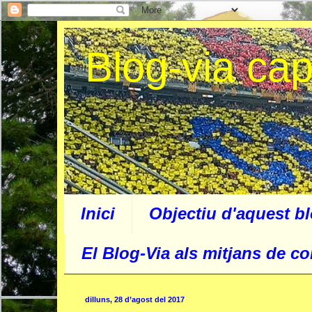
Blog-via ca
Inici
Objectiu d'aquest b
El Blog-Via als mitjans de c
dilluns, 28 d’agost del 2017