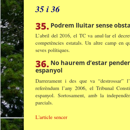
35 i 36
35.
Podrem lluitar sense obsta
L’abril del 2016, el TC va anul·lar el decre
competències estatals. Un altre camp en qu
seves polítiques.
36.
No haurem d’estar pendent
espanyol
Darrerament i des que va “destrossar” l’
referèndum l’any 2006, el Tribunal Consti
espanyol. Sortosament, amb la independèn
parcials.
L'article sencer