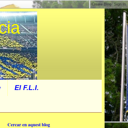
cia
e
El F.L.I.
Cercar en aquest blog