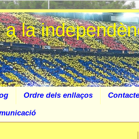
p a la independèn
log
Ordre dels enllaços
Contact
omunicació